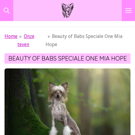
Ga
direct
naar
de
Home
»
Onze
»
Beauty of Babs Speciale One Mia
hoofdinhoud
teven
Hope
BEAUTY OF BABS SPECIALE ONE MIA HOPE