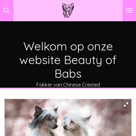
Ga
direct
naar
de
hoofdinhoud
Welkom op onze
website Beauty of
Babs
Fokker van Chinese Crested